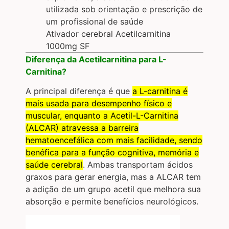
utilizada sob orientação e prescrição de
um profissional de saúde
Ativador cerebral Acetilcarnitina
1000mg SF
Diferença da Acetilcarnitina para L-
Carnitina?
A principal diferença é que
a L-carnitina é
mais usada para desempenho físico e
muscular, enquanto a Acetil-L-Carnitina
(ALCAR) atravessa a barreira
hematoencefálica com mais facilidade, sendo
benéfica para a função cognitiva, memória e
saúde cerebral
. Ambas transportam ácidos
graxos para gerar energia, mas a ALCAR tem
a adição de um grupo acetil que melhora sua
absorção e permite benefícios neurológicos.