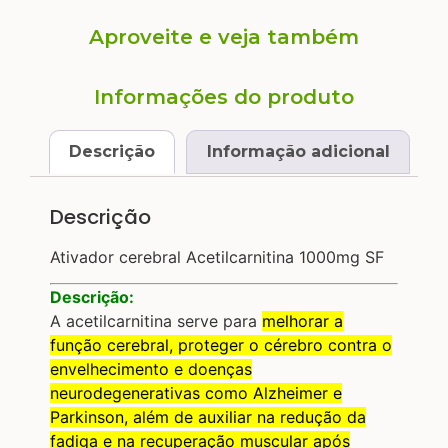
Aproveite e veja também
Informações do produto
Descrição
Informação adicional
Descrição
Ativador cerebral Acetilcarnitina 1000mg SF
Descrição:
A acetilcarnitina serve para
melhorar a
função cerebral, proteger o cérebro contra o
envelhecimento e doenças
neurodegenerativas como Alzheimer e
Parkinson, além de auxiliar na redução da
fadiga e na recuperação muscular após