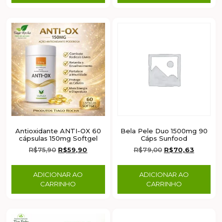
Antioxidante ANTI-OX 60
Bela Pele Duo 1500mg 90
cápsulas 150mg Softgel
Cáps Sunfood
R$
75,90
R$
59,90
R$
79,00
R$
70,63
ADICIONAR AO
ADICIONAR AO
CARRINHO
CARRINHO