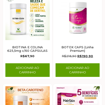
BIOTINA E COLINA
BOTOX CAPS (Linha
625,5mg c/60 CAPSULAS
Premium)
R$
67,90
R$
218,90
R$
190,90
ADICIONAR AO
ADICIONAR AO
CARRINHO
CARRINHO