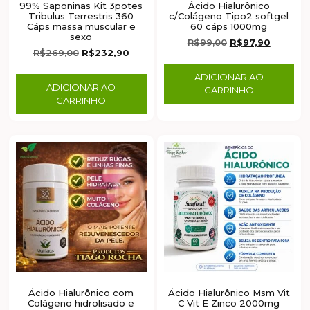
99% Saponinas Kit 3potes
Ácido Hialurônico
Tribulus Terrestris 360
c/Colágeno Tipo2 softgel
Cáps massa muscular e
60 cáps 1000mg
sexo
R$
99,00
R$
97,90
R$
269,00
R$
232,90
ADICIONAR AO
ADICIONAR AO
CARRINHO
CARRINHO
Ácido Hialurônico com
Ácido Hialurônico Msm Vit
Colágeno hidrolisado e
C Vit E Zinco 2000mg