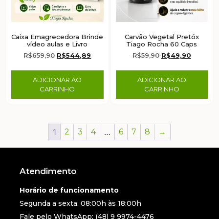
Caixa Emagrecedora Brinde
Carvão Vegetal Pretóx
vídeo aulas e Livro
Tiago Rocha 60 Caps
R$
659,90
R$
544,89
R$
59,90
R$
49,90
ADICIONAR AO
ADICIONAR AO
CARRINHO
CARRINHO
1
2
3
4
…
6
7
8
→
Atendimento
Horário de funcionamento
Segunda a sexta: 08:00h às 18:00h
Fale pelo WhatsApp: (48) 9 9974-4476