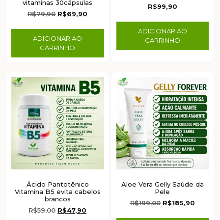
vitaminas 30cápsulas
R$
99,90
R$
79,90
R$
69,90
ADICIONAR AO
ADICIONAR AO
CARRINHO
CARRINHO
Ácido Pantotênico
Aloe Vera Gelly Saúde da
Vitamina B5 evita cabelos
Pele
brancos
R$
199,00
R$
185,90
R$
59,00
R$
47,90