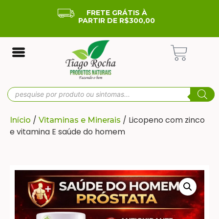
FRETE GRÁTIS À
PARTIR DE R$300,00
/
/ Licopeno com zinco
Início
Vitaminas e Minerais
e vitamina E saúde do homem