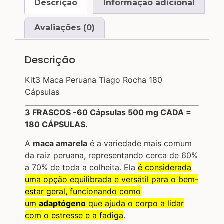
Descrição
Informação adicional
Avaliações (0)
Descrição
Kit3 Maca Peruana Tiago Rocha 180
Cápsulas
3 FRASCOS -60 Cápsulas 500 mg CADA =
180 CÁPSULAS.
A
maca amarela
é a variedade mais comum
da raiz peruana, representando cerca de 60%
a 70% de toda a colheita. Ela
é considerada
uma opção equilibrada e versátil para o bem-
estar geral, funcionando como
um
adaptógeno
que ajuda o corpo a lidar
com o estresse e a fadiga
.