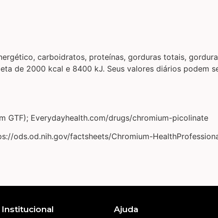
ergético, carboidratos, proteínas, gorduras totais, gorduras
dieta de 2000 kcal e 8400 kJ. Seus valores diários podem
um GTF); Everydayhealth.com/drugs/chromium-picolinate
s://ods.od.nih.gov/factsheets/Chromium-HealthProfessiona
Institucional
Ajuda