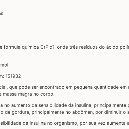
as
 fórmula química CrPic?, onde três resíduos do ácido pol
/mol
em: 151932
cial, que pode ser encontrado em pequena quantidade em m
de massa magra no corpo.
a no aumento da sensibilidade da insulina, principalment
lo de gordura, principalmente no abdômen, por diminuir o
nsibilidade da insulina no organismo, por sua vez aumenta 