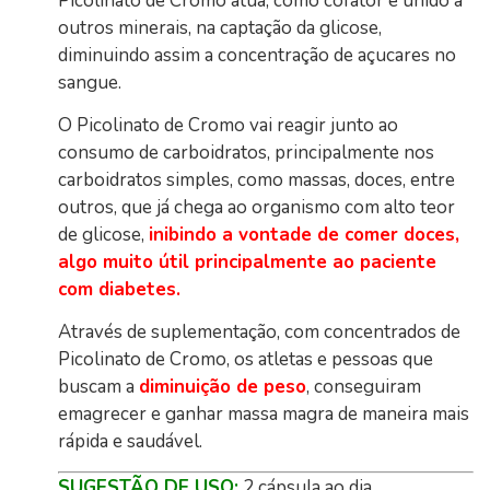
Picolinato de Cromo atua, como cofator e unido a
outros minerais, na captação da glicose,
diminuindo assim a concentração de açucares no
sangue.
O Picolinato de Cromo vai reagir junto ao
consumo de carboidratos, principalmente nos
carboidratos simples, como massas, doces, entre
outros, que já chega ao organismo com alto teor
de glicose,
inibindo a vontade de comer doces,
algo muito útil principalmente ao paciente
com diabetes.
Através de suplementação, com concentrados de
Picolinato de Cromo, os atletas e pessoas que
buscam a
diminuição de peso
, conseguiram
emagrecer e ganhar massa magra de maneira mais
rápida e saudável.
SUGESTÃO DE USO:
2 cápsula ao dia.