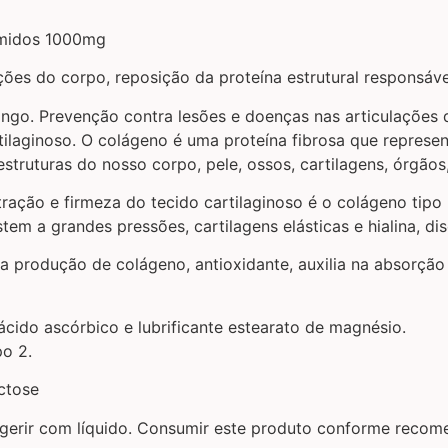
imidos 1000mg
ões do corpo, reposição da proteína estrutural responsável
ngo. Prevenção contra lesões e doenças nas articulações d
tilaginoso. O colágeno é uma proteína fibrosa que represe
struturas do nosso corpo, pele, ossos, cartilagens, órgãos,
 tração e firmeza do tecido cartilaginoso é o colágeno tipo 
em a grandes pressões, cartilagens elásticas e hialina, dis
a produção de colágeno, antioxidante, auxilia na absorção 
ácido ascórbico e lubrificante estearato de magnésio.
o 2.
ctose
ngerir com líquido. Consumir este produto conforme recom