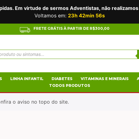
das. Em virtude de sermos Adventistas, não realizamos 
Voltamos em:
23h 42min 56s
FRETE GRÁTIS À PARTIR DE R$300,00
S
LINHA INFANTIL
DIABETES
VITAMINAS E MINERAIS
TODOS PRODUTOS
fira o aviso no topo do site.