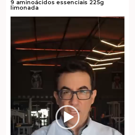
9 aminoácidos essenciais 225g
limonada
Tocador
de
vídeo