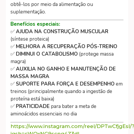
obtê-los por meio da alimentação ou
suplementação.
Benefícios especiais:
✅
AJUDA NA CONSTRUÇÃO MUSCULAR
(síntese proteica)
✅
MELHORA A RECUPERAÇÃO PÓS-TREINO
✅
DIMINUI O CATABOLISMO
(protege massa
magra)
✅
AUXILIA NO GANHO E MANUTENÇÃO DE
MASSA MAGRA
✅
SUPORTE PARA FORÇA E DESEMPENHO
em
treinos (principalmente quando a ingestão de
proteína está baixa)
✅
PRATICIDADE
para bater a meta de
aminoácidos essenciais no dia
https://www.instagram.com/reel/DPTwCfjgEsI/
igsh=cWQxNG9scng4Z3dl