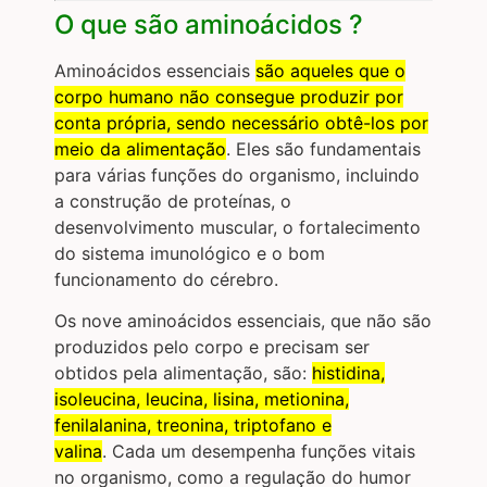
O que são aminoácidos ?
Aminoácidos essenciais
são aqueles que o
corpo humano não consegue produzir por
conta própria, sendo necessário obtê-los por
meio da alimentação
. Eles são fundamentais
para várias funções do organismo, incluindo
a construção de proteínas, o
desenvolvimento muscular, o fortalecimento
do sistema imunológico e o bom
funcionamento do cérebro.
Os nove aminoácidos essenciais, que não são
produzidos pelo corpo e precisam ser
obtidos pela alimentação, são:
histidina,
isoleucina, leucina, lisina, metionina,
fenilalanina, treonina, triptofano e
valina
.
Cada um desempenha funções vitais
no organismo, como a regulação do humor