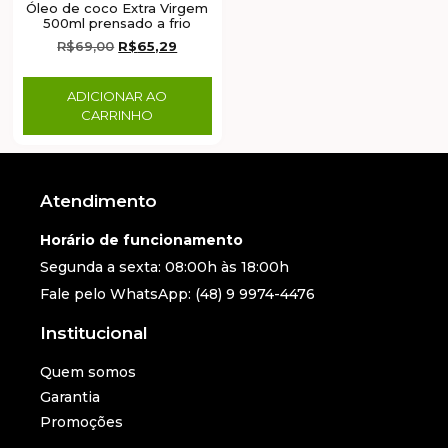
Óleo de coco Extra Virgem
500ml prensado a frio
R$
69,00
R$
65,29
ADICIONAR AO
CARRINHO
Atendimento
Horário de funcionamento
Segunda a sexta: 08:00h às 18:00h
Fale pelo WhatsApp: (48) 9 9974-4476
Institucional
Quem somos
Garantia
Promoções