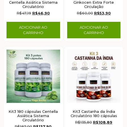
Centella Asiática Sistema
Ginkocen Extra Forte
Circulatório
Circulação
R$
47,19
R$
46,90
R$
60,00
R$
53,90
ADICIONAR AO
ADICIONAR AO
CARRINHO
CARRINHO
Kit3 180 cápsulas Centella
Kit3 Castanha da Índia
Asiática Sistema
Circulatório 180 cápsulas
Circulatório
R$
135,80
R$
108,89
R$
187,00
R$
137,90