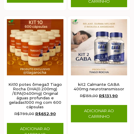
CARRINHO
Kit10 potes ômega3 Tiago
kit2 Calmante GABA
Rocha DHA(0.200mg)
400mg neurotransmissor
/EPA(0400mg) Original
R$
159,00
R$
131,90
águas profundas e
geladas1000 mg com 600
cápsulas
ADICIONAR AO
R$
799,00
R$
652,90
CARRINHO
ADICIONAR AO