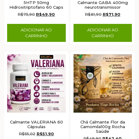
5HTP 50mg
Calmante GABA 400mg
Hidroxitriptofano 60 Caps
neurotransmissor
R$
75,90
R$
49,90
R$
81,90
R$
71,90
ADICIONAR AO
ADICIONAR AO
CARRINHO
CARRINHO
Calmante VALERIANA 60
Chá Calmante Flor da
Cápsulas
Camomila100g Rocha
Saúde
R$
55,02
R$
51,90
R$
49,90
R$
42,40