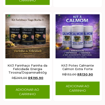
CARRINHO
Kit3 Farinhaço Farinha da
Kit3 Potes Calmante
Felicidade Energia
Calmon Extra Forte
Tirosina/Dopamina840g
R$
132,00
R$
130,90
R$
269,00
R$
195,90
ADICIONAR AO
ADICIONAR AO
CARRINHO
CARRINHO