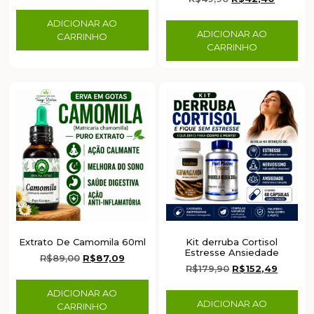
ADICIONAR AO
ADICIONAR AO
CARRINHO
CARRINHO
Extrato De Camomila 60ml
Kit derruba Cortisol
Estresse Ansiedade
R$
89,00
R$
87,09
R$
179,90
R$
152,49
ADICIONAR AO
ADICIONAR AO
CARRINHO