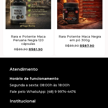
Rara e Potente Maca
Rara Potente Maca Negra
Peruana Negra 120
em pó 300g
cápsulas
R$
89,90
R$
87,90
R$
89,90
R$
81,90
Atendimento
Horário de funcionamento
Segunda a sexta: 08:00h às 18:00h
Fale pelo WhatsApp: (48) 9 9974-4476
Institucional